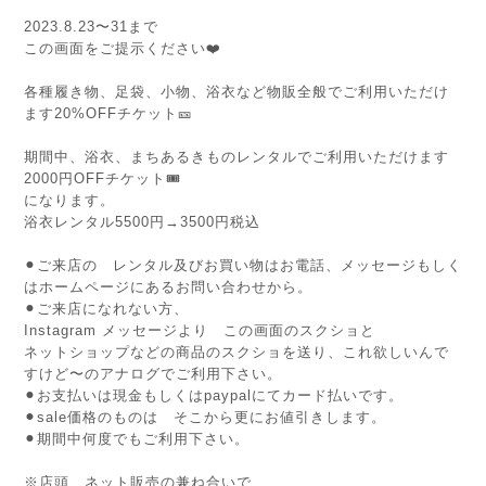
2023.8.23〜31まで
この画面をご提示ください❤️
各種履き物、足袋、小物、浴衣など物販全般でご利用いただけ
ます20%OFFチケット🎫
期間中、浴衣、まちあるきものレンタルでご利用いただけます
2000円OFFチケット🎟
になります。
浴衣レンタル5500円→3500円税込
⚫︎ご来店の レンタル及びお買い物はお電話、メッセージもしく
はホームページにあるお問い合わせから。
⚫︎ご来店になれない方、
Instagram メッセージより この画面のスクショと
ネットショップなどの商品のスクショを送り、これ欲しいんで
すけど〜のアナログでご利用下さい。
⚫︎お支払いは現金もしくはpaypalにてカード払いです。
⚫︎sale価格のものは そこから更にお値引きします。
⚫︎期間中何度でもご利用下さい。
※店頭、ネット販売の兼ね合いで