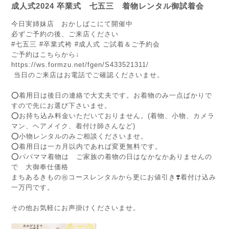
成人式2024 卒業式 七五三 着物レンタル御試着会
今日実姉妹店 おかしばこにて開催中
必ずご予約の後、ご来店ください
#七五三 #卒業式袴 #成人式 ご試着＆ご予約会
ご予約はこちらから↓
https://ws.formzu.net/fgen/S433521311/
当日のご来店はお電話でご確認くださいませ。
⭕️着用日は後日の連絡で大丈夫です。お着物のみ一点ばかりで
すので先にお選び下さいませ。
⭕️お持ち込み料金いただいておりません。(着物、小物、カメラ
マン、ヘアメイク、着付け師さんなど)
⭕️小物レンタルのみご相談くださいませ。
⭕️着用日は一カ月以内であれば変更無料です。
⭕️パパママ着物は ご家族の着物の日はなかなかありませんの
で 大御奉仕価格
まちあるきもの㊗️コースレンタルから更にお値引き❣️着付け込み
一万円です。
その他お気軽にお声掛けくださいませ。