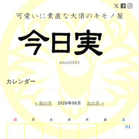
since2003
カレンダー
« 前の月
2026年08月
次の月 »
日
月
火
水
木
金
土
01