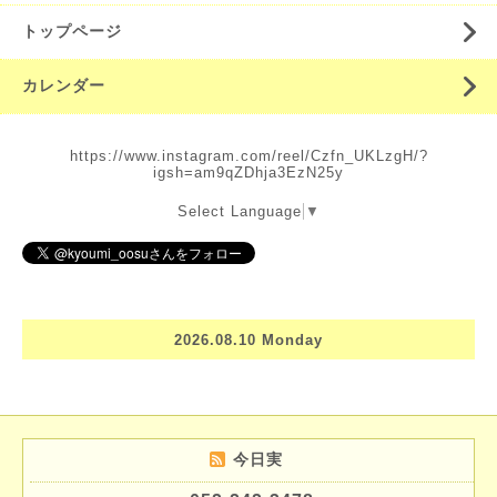
トップページ
カレンダー
https://www.instagram.com/reel/Czfn_UKLzgH/?
igsh=am9qZDhja3EzN25y
Select Language
▼
2026.08.10 Monday
今日実