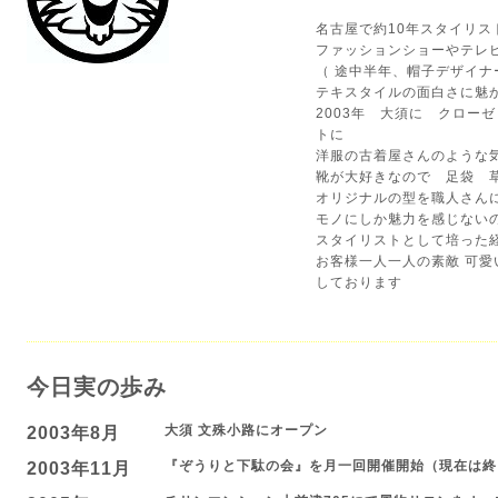
名古屋で約10年スタイリ
ファッションショーやテレ
（ 途中半年、帽子デザイ
テキスタイルの面白さに魅
2003年 大須に クロー
トに
洋服の古着屋さんのような
靴が大好きなので 足袋 
オリジナルの型を職人さん
モノにしか魅力を感じない
スタイリストとして培った
お客様一人一人の素敵 可愛
しております
今日実の歩み
大須 文殊小路にオープン
2003年8月
『ぞうりと下駄の会』を月一回開催開始（現在は終
2003年11月