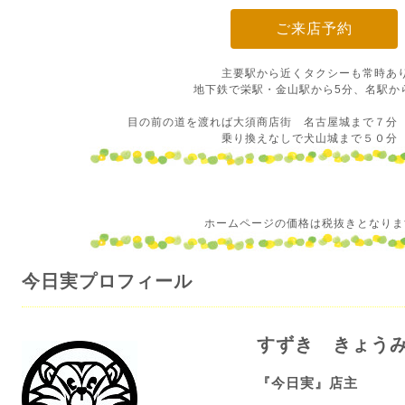
ご来店予約
主要駅から近くタクシーも常時あ
地下鉄で栄駅・金山駅から5分、名駅から
目の前の道を渡れば大須商店街 名古屋城まで７分
乗り換えなしで犬山城まで５０
ホームページの価格は税抜きとなりま
今日実プロフィール
すずき きょう
『今日実』店主