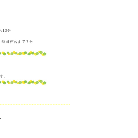
り
13分
 熱田神宮まで７分
分
す。
み