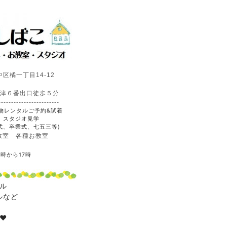
区橘一丁目14-12
前津６番出口徒歩５分
------------------------
物レンタルご予約&試着
 スタジオ見学
式、卒業式、七五三等)
教室 各種お教室
0時から17時
タル
ルなど
️