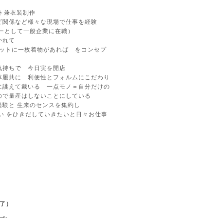
スト兼衣装制作
ビ関係など様々な現場で仕事を経験
ナーとして一般企業に在職）
かれて
ゼットに一枚着物があれば をコンセプ
気持ちで 今日実を開店
草履共に 利便性とフォルムにこだわり
に誂えて戴いる 一点モノ＝自分だけの
ので量産はしないことにしている
経験と 生来のセンスを集約し
い をひきだしていきたいと日々お仕事
了）