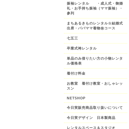
振袖レンタル ・成人式・御婚
礼・お手持ち振袖（ママ振袖）・
参列
まちあるきものレンタル☆結婚式
出席・パパママ着物㊗️コース
七五三
卒業式袴レンタル
単品のみ借りたい方の小物レンタ
ル価格表
着付け料金
お教室 着付け教室・おしゃレッ
スン
NETSHOP
今日実販売商品取り扱いについて
今日実デザイン 日本製商品
レンタルスペース＆スタジオ