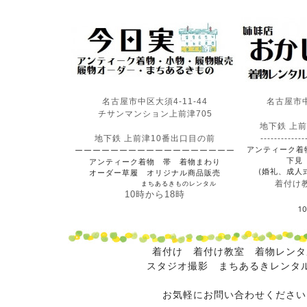
名古屋市中区大須4-11-44
名古屋市中
チサンマンション上前津705
地下鉄 上
地下鉄 上前津10番出口目の前
-------------
アンティーク着
ーーーーーーーーーーーーーーーーーー
下見
アンティーク着物 帯 着物まわり
(婚礼、成人
オーダー草履 オリジナル商品販売
着付け
まちあるきものレンタル
10時から18時
1
着付け 着付け教室 着物レン
スタジオ撮影
まちあるきレンタ
お気軽にお問い合わせください❤