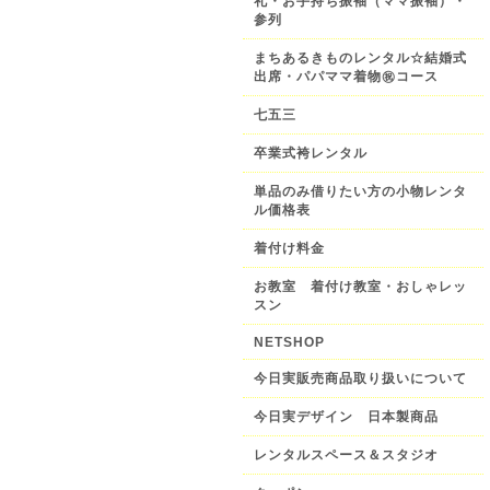
礼・お手持ち振袖（ママ振袖）・
参列
まちあるきものレンタル☆結婚式
出席・パパママ着物㊗️コース
七五三
卒業式袴レンタル
単品のみ借りたい方の小物レンタ
ル価格表
着付け料金
お教室 着付け教室・おしゃレッ
スン
NETSHOP
今日実販売商品取り扱いについて
今日実デザイン 日本製商品
レンタルスペース＆スタジオ