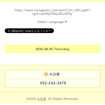
https://www.instagram.com/reel/Czfn_UKLzgH/?
igsh=am9qZDhja3EzN25y
Select Language
▼
2026.08.06 Thursday
今日実
052-242-3478
©2026
今日実
. All Rights Reserved.