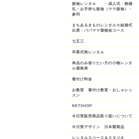
振袖レンタル ・成人式・御婚
礼・お手持ち振袖（ママ振袖）・
参列
まちあるきものレンタル☆結婚式
出席・パパママ着物㊗️コース
七五三
卒業式袴レンタル
単品のみ借りたい方の小物レンタ
ル価格表
着付け料金
お教室 着付け教室・おしゃレッ
スン
NETSHOP
今日実販売商品取り扱いについて
今日実デザイン 日本製商品
レンタルスペース＆スタジオ