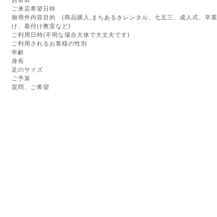
お名前
ご来店希望日時
御用件内容目的 (商品購入,まちあるきレンタル、七五三、成人式、卒
け、着付け教室など)
ご利用日時(不明な場合大体で大丈夫です)
ご利用されるお客様の性別
年齢
身長
足のサイズ
ご予算
質問、ご希望