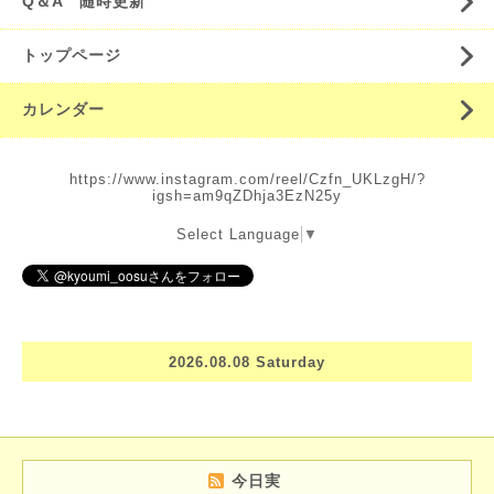
Q＆A 随時更新
トップページ
カレンダー
https://www.instagram.com/reel/Czfn_UKLzgH/?
igsh=am9qZDhja3EzN25y
Select Language
▼
2026.08.08 Saturday
今日実