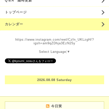
Q＆A 随時更新
トップページ
カレンダー
https://www.instagram.com/reel/Czfn_UKLzgH/?
igsh=am9qZDhja3EzN25y
Select Language
▼
2026.08.08 Saturday
今日実