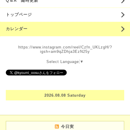
Q＆A 随時更新
トップページ
カレンダー
https://www.instagram.com/reel/Czfn_UKLzgH/?
igsh=am9qZDhja3EzN25y
Select Language
▼
2026.08.08 Saturday
今日実