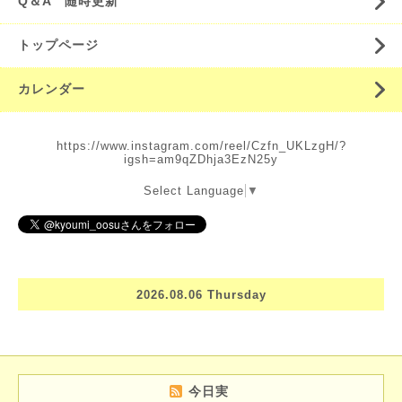
Q＆A 随時更新
トップページ
カレンダー
https://www.instagram.com/reel/Czfn_UKLzgH/?
igsh=am9qZDhja3EzN25y
Select Language
▼
2026.08.06 Thursday
今日実