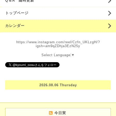
Q＆A 随時更新
トップページ
カレンダー
https://www.instagram.com/reel/Czfn_UKLzgH/?
igsh=am9qZDhja3EzN25y
Select Language
▼
2026.08.06 Thursday
今日実