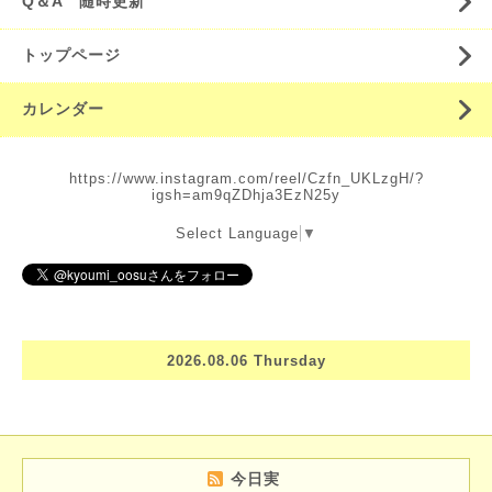
Q＆A 随時更新
トップページ
カレンダー
https://www.instagram.com/reel/Czfn_UKLzgH/?
igsh=am9qZDhja3EzN25y
Select Language
▼
2026.08.06 Thursday
今日実