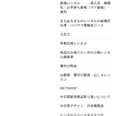
振袖レンタル ・成人式・御婚
礼・お手持ち振袖（ママ振袖）・
参列
まちあるきものレンタル☆結婚式
出席・パパママ着物㊗️コース
七五三
卒業式袴レンタル
単品のみ借りたい方の小物レンタ
ル価格表
着付け料金
お教室 着付け教室・おしゃレッ
スン
NETSHOP
今日実販売商品取り扱いについて
今日実デザイン 日本製商品
レンタルスペース＆スタジオ